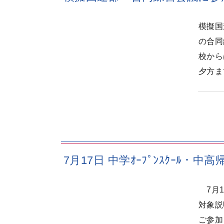
模擬国
の合同
校から
夕方ま
7月17日 中学ｵｰﾌﾟﾝｽｸｰﾙ・
7月1
対象説
ご参加