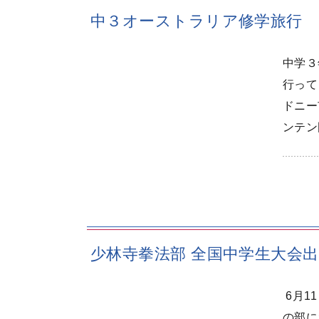
中３オーストラリア修学旅行
中学３
行って
ドニー
ンテン
少林寺拳法部 全国中学生大会
6月1
の部に