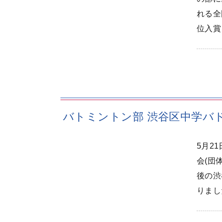
れる全
位入賞
バトミントン部 渋谷区中学バ
5月2
会(団
後の渋
りまし