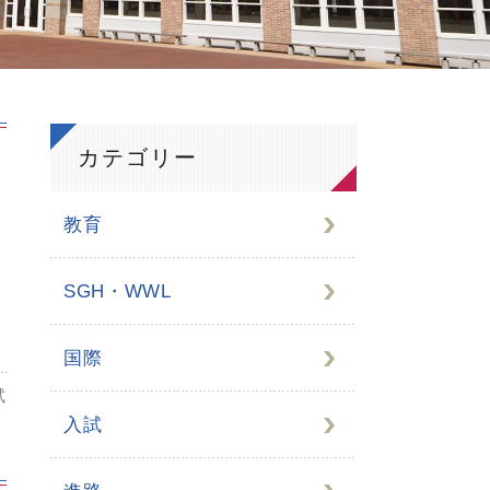
カテゴリー
教育
SGH・WWL
国際
試
入試