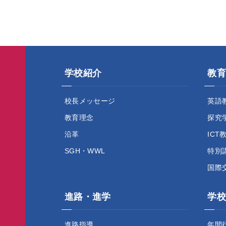
学校紹介
教育
校長メッセージ
英語
教育理念
探究
沿革
ICT
SGH・WWL
特別
国際
進路・進学
学校
進路指導
年間