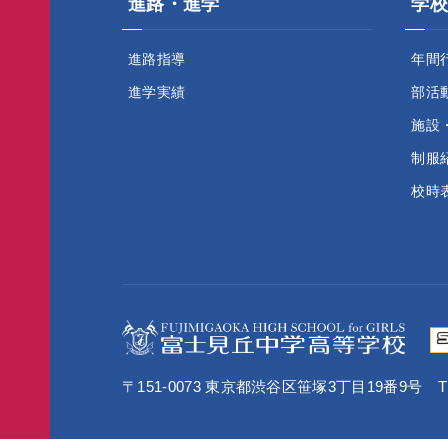
進路・進学
学校
進路指導
年間
進学実績
部活
施設
制服
校時
〒151-0073 東京都渋谷区笹塚3丁目19番9号
TE