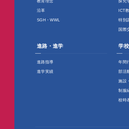
教育理念
探究
沿革
ICT
SGH・WWL
特別
国際
進路・進学
学校
進路指導
年間
進学実績
部活
施設
制服
校時