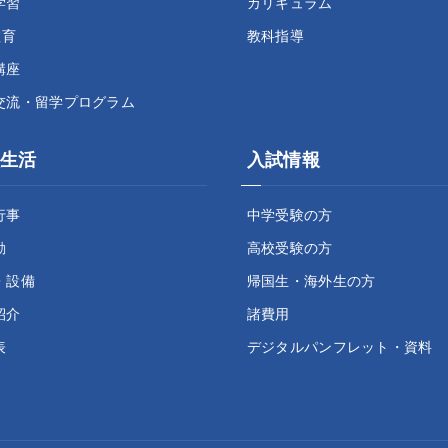
学習
カリキュラム
教育
教科指導
講座
交流・留学プログラム
生活
入試情報
行事
中学受験の方
動
高校受験の方
・設備
帰国生・海外生の方
紹介
諸費用
表
デジタルパンフレット・資料